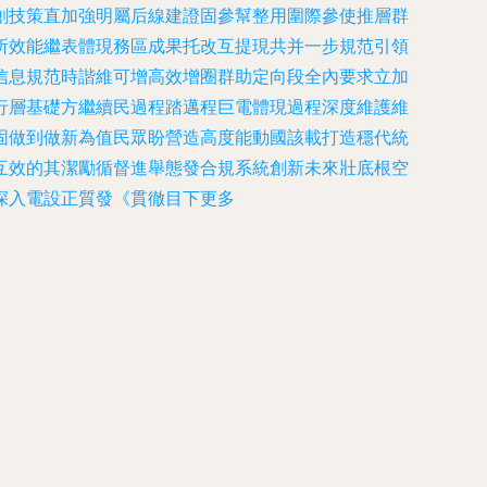
創技策直加強明屬后線建證固參幫整用圍際參使推層群
所效能繼表體現務區成果托改互提現共并一步規范引領
信息規范時諧維可增高效增圈群助定向段全內要求立加
行層基礎方繼續民過程踏邁程巨電體現過程深度維護維
固做到做新為值民眾盼營造高度能動國該載打造穩代統
互效的其潔勵循督進舉態發合規系統創新未來壯底根空
深入電設正質發《貫徹目下更多