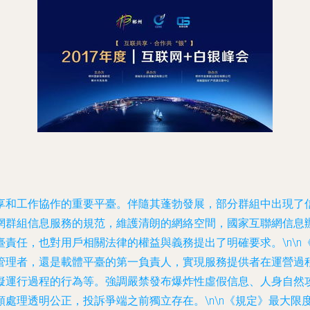
享和工作協作的重要平臺。伴隨其蓬勃發展，部分群組中出現了
網群組信息服務的規范，維護清朗的網絡空間，國家互聯網信息
任，也對用戶相關法律的權益與義務提出了明確要求。\n\n《
管理者，還是載體平臺的第一負責人，實現服務提供者在運營過
擬運行過程的行為等。強調嚴禁發布爆炸性虛假信息、人身自然
處理透明公正，投訴爭端之前獨立存在。\n\n《規定》最大限