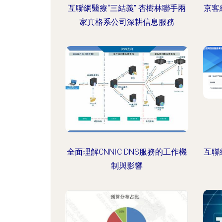
互聯網醫療“三結義” 杏樹林聯手兩
京客
家真格系公司深耕信息服務
全面理解CNNIC DNS服務的工作機
互聯
制與影響