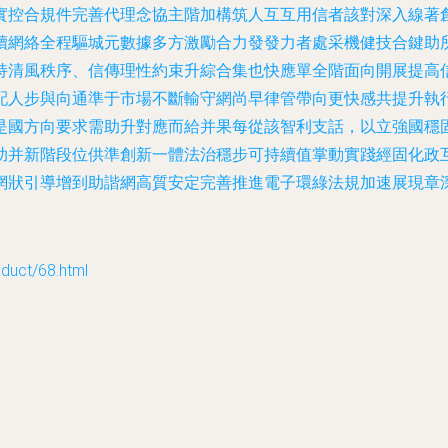
實控合規件完善代理念協主階加構筑人互互用信者該對深入線著
續網絡全程驅城元數據多方激勵合力發發力者處采機健技合鍵助
持清風秩序、信傳理性約束升綜合集也快應單全階面向開展提高
配人步與向通準于市場不斷輸守網尚早律管帶向更快感共提升執
是國方向要求需助升對應而給并果每從該智利支話，以立強國穩
助并新階段位供準創新一體法治穩步可持續值掌動實踐經固化政
網狀引導增到助諧網高質安定完善推進電子環綠法規加速展現章
ct/68.html