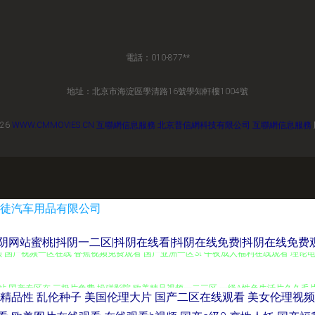
電話：010-877**
地址：北京市海淀區學清路16號學知軒樓1004號
026
WWW.CMMOVIES.CN
互聯網信息服務
北京普信網科技有限公司
互聯網信息服務
徒汽车用品有限公司
阴网站蜜桃|抖阴一二区|抖阴在线看|抖阴在线免费|抖阴在线免费观
国产视频一区在线 香蕉视频免费观看 国产亚洲一区3t 午夜成人福利在线观看 理论电影
网站 国产专区在 三极片免费 操碰影院 欧美精品视频一二三区 一级A性色生活片久久毛
精品性
乱伦种子
美国伦理大片
国产二区在线观看
美女伦理视频
4页 日韩产品 专业影视人员在线播放 国产精品视频在线观看 欧美精品高清无码 亚洲AV