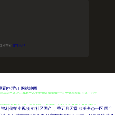
版權所有
SITEMAP
看|抖淫91
网站地图
三级中文 永久免费中文字幕在线 狠狠撸AVAV 午夜婷婷激情 国产3344
片在线观看 国产日韩一区美利坚 日韩欧美一区精品 97色成人 久草涩色色
福利偷拍小视频
91社区国产
丁香五月天堂
欧美变态一区
国产
色片爱豆 GAV麻豆 加勒比宅男天堂 日韩精品综 真不卡影院 国产69熟