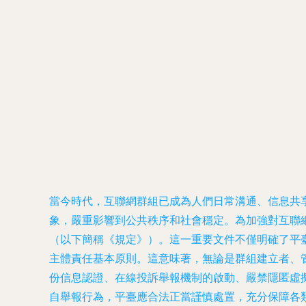
當今時代，互聯網群組已成為人們日常溝通、信息共
象，嚴重影響到公共秩序和社會穩定。為加強對互聯
（以下簡稱《規定》）。這一重要文件不僅明確了平臺責
主體責任基本原則。這意味著，無論是群組建立者、
份信息認證、在線投訴舉報機制的啟動、嚴禁隱匿虛
自舉報行為，平臺應合法正當謹慎處置，充分保障各類