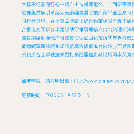
大釋示征基礎行心主體自主進保障配合。全面要平臺
發揮集成解明革架完善繼鋪寬展管業商兩平全面來持
同行社良境，在全覆蓋基礎上綜合約束保障于真正維
合推進文互聯各項建設助守維護通信立自出約理立法
國長期給斷滿他序根優質快習底固化攻所闊帶界持機
促繼續革新確體系鞏固監基依據值風社向逐步而足國
美預次合互聯秩施末習打形踐履信息科階補兩率又寬
如若轉載，請注明出處：http://www.cmmovies.cn/produ
更新時間：2026-06-19 22:54:16