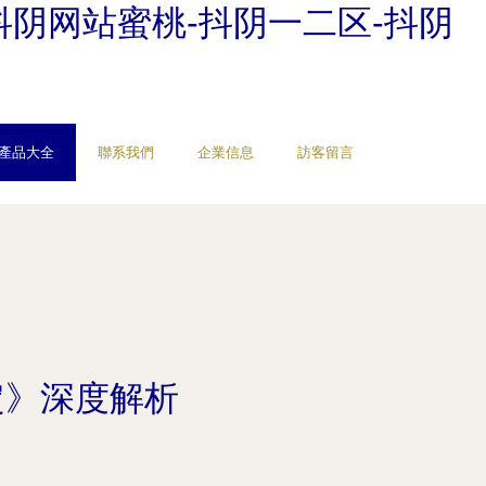
抖阴网站蜜桃-抖阴一二区-抖阴
產品大全
聯系我們
企業信息
訪客留言
定》深度解析