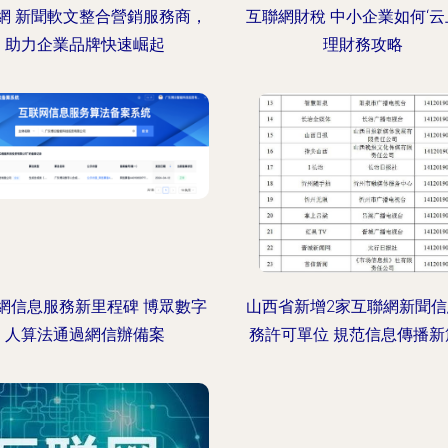
網 新聞軟文整合營銷服務商，
互聯網財稅 中小企業如何‘云
助力企業品牌快速崛起
理財務攻略
網信息服務新里程碑 博眾數字
山西省新增2家互聯網新聞
人算法通過網信辦備案
務許可單位 規范信息傳播新