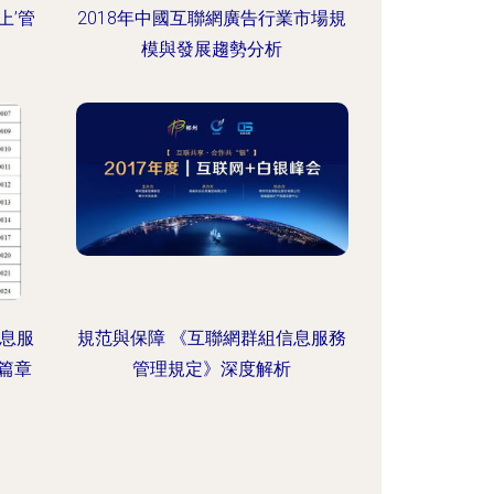
上’管
2018年中國互聯網廣告行業市場規
模與發展趨勢分析
信息服
規范與保障 《互聯網群組信息服務
篇章
管理規定》深度解析